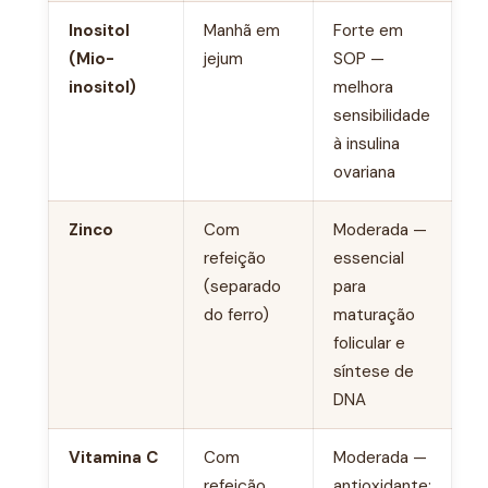
Inositol
Manhã em
Forte em
(Mio-
jejum
SOP —
inositol)
melhora
sensibilidade
à insulina
ovariana
Zinco
Com
Moderada —
refeição
essencial
(separado
para
do ferro)
maturação
folicular e
síntese de
DNA
Vitamina C
Com
Moderada —
refeição
antioxidante;