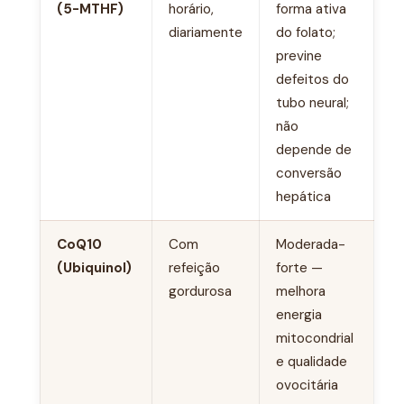
(5-MTHF)
horário,
forma ativa
diariamente
do folato;
previne
defeitos do
tubo neural;
não
depende de
conversão
hepática
CoQ10
Com
Moderada-
(Ubiquinol)
refeição
forte —
gordurosa
melhora
energia
mitocondrial
e qualidade
ovocitária