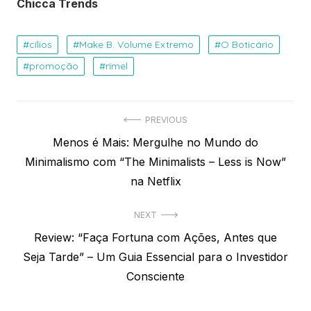
Chicca Trends
cílios
Make B. Volume Extremo
O Boticário
promoção
rímel
Navegação
PREVIOUS
Previous
Menos é Mais: Mergulhe no Mundo do
de
post:
Minimalismo com “The Minimalists – Less is Now”
Post
na Netflix
NEXT
Next
Review: “Faça Fortuna com Ações, Antes que
post:
Seja Tarde” – Um Guia Essencial para o Investidor
Consciente