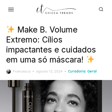
Skip
to
the
content
Make B. Volume
Extremo: Cílios
impactantes e cuidados
em uma só máscara!
Posted
Francesca
agosto 12, 2024
Curadoria
,
Geral
on