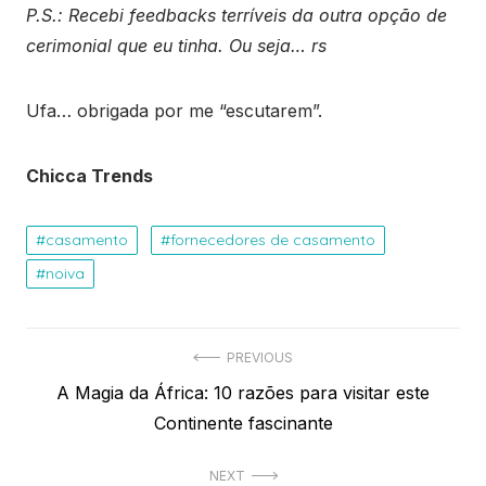
P.S.: Recebi feedbacks terríveis da outra opção de
cerimonial que eu tinha. Ou seja… rs
Ufa… obrigada por me “escutarem”.
Chicca Trends
casamento
fornecedores de casamento
noiva
Navegação
PREVIOUS
Previous
A Magia da África: 10 razões para visitar este
de
post:
Continente fascinante
Post
NEXT