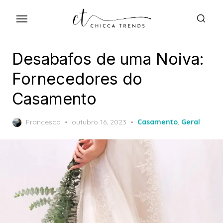
Skip
to
the
content
Desabafos de uma Noiva:
Fornecedores do
Casamento
Posted
Francesca
outubro 16, 2023
Casamento
,
Geral
on