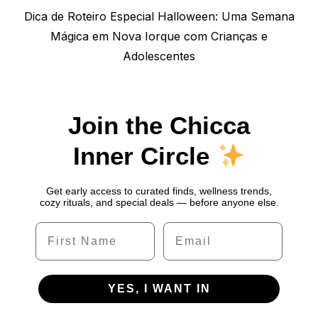
Next
Dica de Roteiro Especial Halloween: Uma Semana
post:
Mágica em Nova Iorque com Crianças e
Adolescentes
Join the Chicca
Inner Circle
Get early access to curated finds, wellness trends,
cozy rituals, and special deals — before anyone else.
Name
Email
YES, I WANT IN