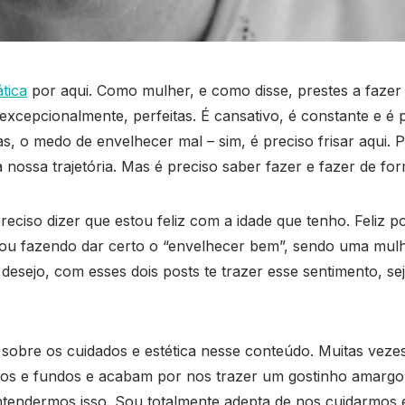
tica
por aqui. Como mulher, e como disse, prestes a fazer 
xcepcionalmente, perfeitas. É cansativo, é constante e é 
s, o medo de envelhecer mal – sim, é preciso frisar aqui. P
 nossa trajetória. Mas é preciso saber fazer e fazer de fo
reciso dizer que estou feliz com a idade que tenho. Feliz
u fazendo dar certo o “envelhecer bem”, sendo uma mulher
esejo, com esses dois posts te trazer esse sentimento, seja
ar sobre os cuidados e estética nesse conteúdo. Muitas ve
 e fundos e acabam por nos trazer um gostinho amargo d
ntendermos isso. Sou totalmente adepta de nos cuidarmos e