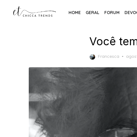
Skip
to
HOME
GERAL
FORUM
DEVO
the
content
Você tem
Post
Francesca
agost
on