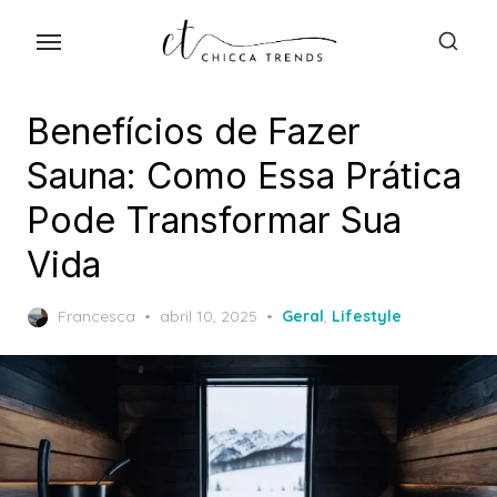
Skip
to
the
content
Benefícios de Fazer
Sauna: Como Essa Prática
Pode Transformar Sua
Vida
Posted
Francesca
abril 10, 2025
Geral
,
Lifestyle
on