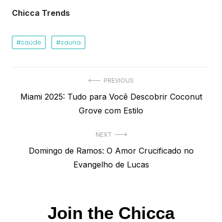
Chicca Trends
saúde
sauna
Navegação
PREVIOUS
Previous
Miami 2025: Tudo para Você Descobrir Coconut
de
post:
Grove com Estilo
Post
NEXT
Next
Domingo de Ramos: O Amor Crucificado no
post:
Evangelho de Lucas
Join the Chicca