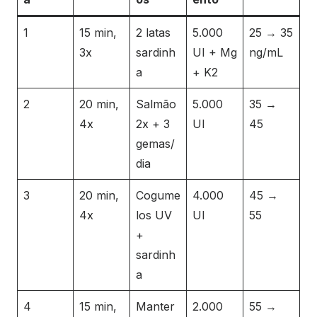
1
15 min,
2 latas
5.000
25 → 35
3x
sardinh
UI + Mg
ng/mL
a
+ K2
2
20 min,
Salmão
5.000
35 →
4x
2x + 3
UI
45
gemas/
dia
3
20 min,
Cogume
4.000
45 →
4x
los UV
UI
55
+
sardinh
a
4
15 min,
Manter
2.000
55 →