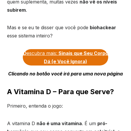
quem suplementa, muitas vezes
não vê os níveis
subirem
.
Mas e se eu te disser que você pode
biohackear
esse sistema inteiro?
D
escubra mais:
Sinais que Seu Corpo
Dá (e Você Ignora)
Clicando no botão você irá para uma nova página
A Vitamina D – Para que Serve?
Primeiro, entenda o jogo:
A vitamina D
não é uma vitamina
. É um
pró-