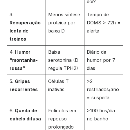
dói?
3.
Menos síntese
Tempo de
Recuperação
proteica por
DOMS > 72h =
lenta de
baixa D
alerta
treinos
4.
Humor
Baixa
Diário de
“montanha-
serotonina (D
humor por 7
russa”
regula TPH2)
dias
5.
Gripes
Células T
>2
recorrentes
inativas
resfriados/ano
= suspeita
6.
Queda de
Folículos em
>100 fios/dia
cabelo difusa
repouso
no banho
prolongado