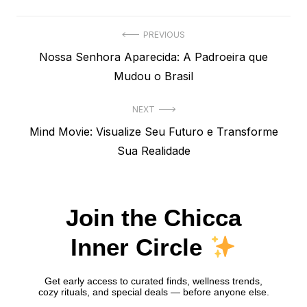
Navegação
PREVIOUS
Previous
Nossa Senhora Aparecida: A Padroeira que
de
post:
Mudou o Brasil
Post
NEXT
Next
Mind Movie: Visualize Seu Futuro e Transforme
post:
Sua Realidade
Join the Chicca
Inner Circle
Get early access to curated finds, wellness trends,
cozy rituals, and special deals — before anyone else.