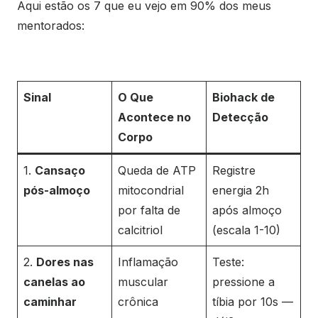
Aqui estão os 7 que eu vejo em 90% dos meus
mentorados:
Sinal
O Que
Biohack de
Acontece no
Detecção
Corpo
1.
Cansaço
Queda de ATP
Registre
pós-almoço
mitocondrial
energia 2h
por falta de
após almoço
calcitriol
(escala 1-10)
2.
Dores nas
Inflamação
Teste:
canelas ao
muscular
pressione a
caminhar
crônica
tíbia por 10s —