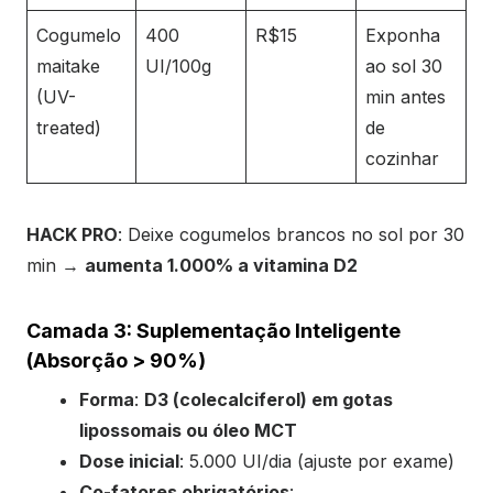
Cogumelo
400
R$15
Exponha
maitake
UI/100g
ao sol 30
(UV-
min antes
treated)
de
cozinhar
HACK PRO
: Deixe cogumelos brancos no sol por 30
min →
aumenta 1.000% a vitamina D2
Camada 3: Suplementação Inteligente
(Absorção > 90%)
Forma
:
D3 (colecalciferol) em gotas
lipossomais ou óleo MCT
Dose inicial
: 5.000 UI/dia (ajuste por exame)
Co-fatores obrigatórios
: