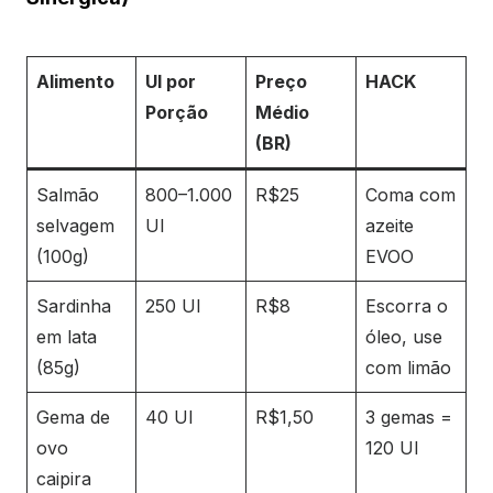
Alimento
UI por
Preço
HACK
Porção
Médio
(BR)
Salmão
800–1.000
R$25
Coma com
selvagem
UI
azeite
(100g)
EVOO
Sardinha
250 UI
R$8
Escorra o
em lata
óleo, use
(85g)
com limão
Gema de
40 UI
R$1,50
3 gemas =
ovo
120 UI
caipira