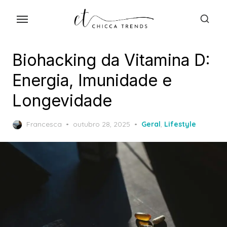
Skip
to
the
content
Biohacking da Vitamina D:
Energia, Imunidade e
Longevidade
Posted
Francesca
outubro 28, 2025
Geral
,
Lifestyle
on