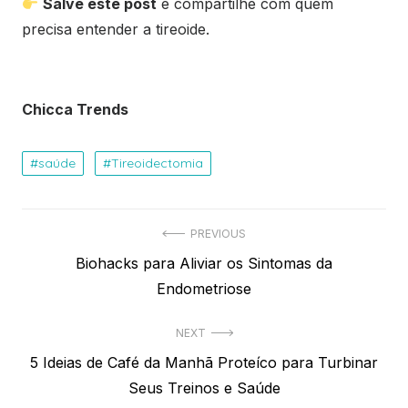
Salve este post
e compartilhe com quem
precisa entender a tireoide.
Chicca Trends
saúde
Tireoidectomia
Navegação
PREVIOUS
Previous
Biohacks para Aliviar os Sintomas da
de
post:
Endometriose
Post
NEXT
Next
5 Ideias de Café da Manhã Proteíco para Turbinar
post:
Seus Treinos e Saúde