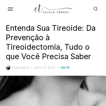
Skip
to
the
content
Entenda Sua Tireoide: Da
Prevenção à
Tireoidectomia, Tudo o
que Você Precisa Saber
Posted
Francesca
julho 31, 2025
Geral
on