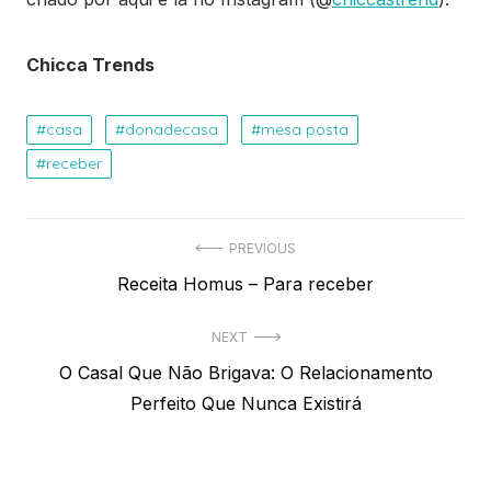
Chicca Trends
casa
donadecasa
mesa posta
receber
Navegação
PREVIOUS
Previous
Receita Homus – Para receber
de
post:
Post
NEXT
Next
O Casal Que Não Brigava: O Relacionamento
post:
Perfeito Que Nunca Existirá