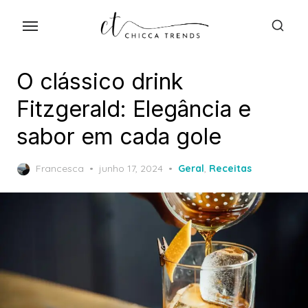
Skip
to
the
content
O clássico drink
Fitzgerald: Elegância e
sabor em cada gole
Posted
Francesca
junho 17, 2024
Geral
,
Receitas
on