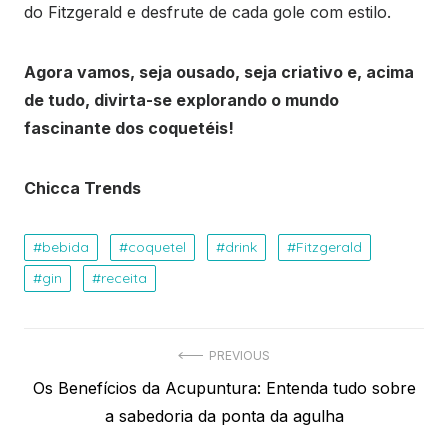
do Fitzgerald e desfrute de cada gole com estilo.
Agora vamos, seja ousado, seja criativo e, acima
de tudo, divirta-se explorando o mundo
fascinante dos coquetéis!
Chicca Trends
bebida
coquetel
drink
Fitzgerald
gin
receita
Navegação
PREVIOUS
Previous
Os Benefícios da Acupuntura: Entenda tudo sobre
de
post:
a sabedoria da ponta da agulha
Post