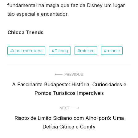
fundamental na magia que faz da Disney um lugar
tão especial e encantador.
Chicca Trends
cast members
Disney
mickey
minnie
Navegação
PREVIOUS
Previous
A Fascinante Budapeste: História, Curiosidades e
de
post:
Pontos Turísticos Imperdíveis
Post
NEXT
Next
Risoto de Limão Siciliano com Alho-poró: Uma
post:
Delícia Cítrica e Comfy