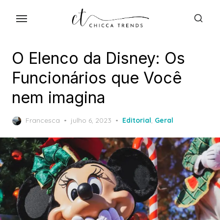
Skip
to
the
content
O Elenco da Disney: Os
Funcionários que Você
nem imagina
Posted
Francesca
julho 6, 2023
Editorial
,
Geral
on