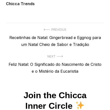
Chicca Trends
Navegação
PREVIOUS
Previous
Receitinhas de Natal: Gingerbread e Eggnog para
de
post:
um Natal Cheio de Sabor e Tradição
Post
NEXT
Next
Feliz Natal: O Significado do Nascimento de Cristo
post:
e o Mistério da Eucaristia
Join the Chicca
Inner Circle