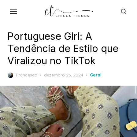
Skip
to
the
content
Portuguese Girl: A
Tendência de Estilo que
Viralizou no TikTok
Posted
Francesca
dezembro 23, 2024
Geral
on