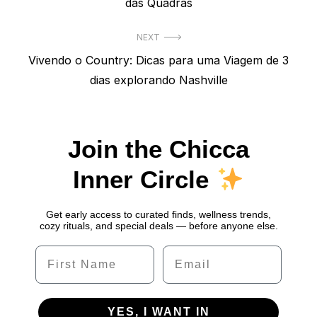
post:
das Quadras
Post
NEXT
Next
Vivendo o Country: Dicas para uma Viagem de 3
post:
dias explorando Nashville
Join the Chicca
Inner Circle
Get early access to curated finds, wellness trends,
cozy rituals, and special deals — before anyone else.
Name
Email
YES, I WANT IN