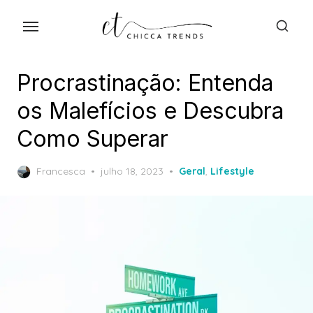
Skip
to
the
content
Procrastinação: Entenda
os Malefícios e Descubra
Como Superar
Posted
Francesca
julho 18, 2023
Geral
,
Lifestyle
on