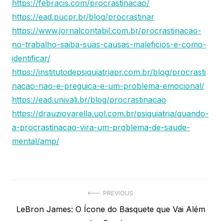
https://febracis.com/procrastinacao/
https://ead.pucpr.br/blog/procrastinar
https://www.jornalcontabil.com.br/procrastinacao-
no-trabalho-saiba-suas-causas-maleficios-e-como-
identificar/
https://institutodepsiquiatriapr.com.br/blog/procrasti
nacao-nao-e-preguica-e-um-problema-emocional/
https://ead.univali.br/blog/procrastinacao
https://drauziovarella.uol.com.br/psiquiatria/quando-
a-procrastinacao-vira-um-problema-de-saude-
mental/amp/
Navegação
PREVIOUS
Previous
LeBron James: O Ícone do Basquete que Vai Além
de