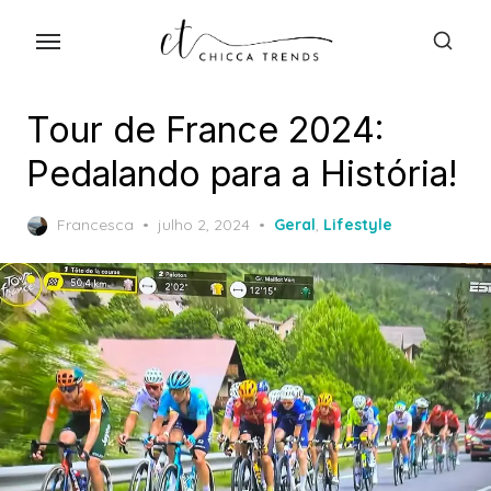
Skip
to
the
content
Tour de France 2024:
Pedalando para a História!
Posted
Francesca
julho 2, 2024
Geral
,
Lifestyle
on