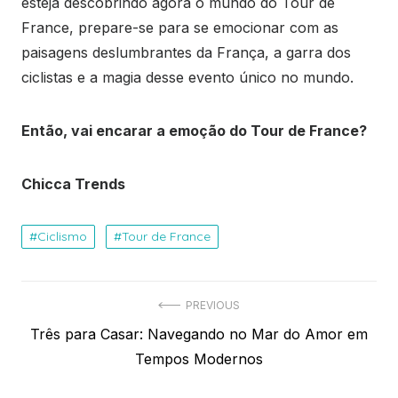
esteja descobrindo agora o mundo do Tour de
France, prepare-se para se emocionar com as
paisagens deslumbrantes da França, a garra dos
ciclistas e a magia desse evento único no mundo.
Então, vai encarar a emoção do Tour de France?
Chicca Trends
Ciclismo
Tour de France
Navegação
PREVIOUS
Previous
Três para Casar: Navegando no Mar do Amor em
de
post:
Tempos Modernos
Post