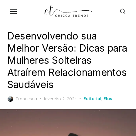
Skip
to
the
content
Desenvolvendo sua
Melhor Versão: Dicas para
Mulheres Solteiras
Atraírem Relacionamentos
Saudáveis
Posted
Francesca
fevereiro 2, 2024
Editorial
,
Elas
on