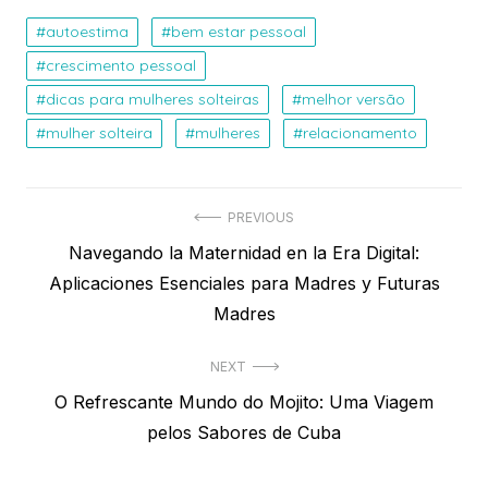
autoestima
bem estar pessoal
crescimento pessoal
dicas para mulheres solteiras
melhor versão
mulher solteira
mulheres
relacionamento
Navegação
PREVIOUS
Previous
Navegando la Maternidad en la Era Digital:
de
post:
Aplicaciones Esenciales para Madres y Futuras
Post
Madres
NEXT
Next
O Refrescante Mundo do Mojito: Uma Viagem
post:
pelos Sabores de Cuba