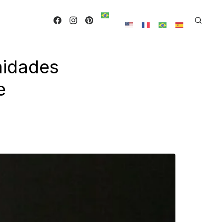
nidades
e