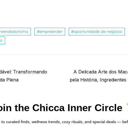
reendedorismo
empreender
oportunidade de negócio
ho
Next
dável: Transformando
A Delicada Arte dos Ma
post:
da Plena
pela História, Ingredientes
oin the Chicca Inner Circle
 to curated finds, wellness trends, cozy rituals, and special deals — be