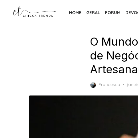
Skip
to
HOME
GERAL
FORUM
DEVO
the
content
O Mundo
de Negóc
Artesana
Post
Francesca
janei
on