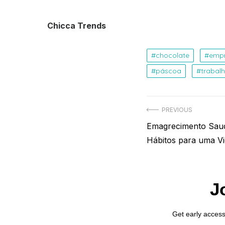
Chicca Trends
chocolate
emp
páscoa
trabal
Navegação
PREVIOUS
Previous
Emagrecimento Sau
de
post:
Hábitos para uma Vi
Post
J
Get early access