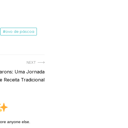
ovo de páscoa
NEXT
carons: Uma Jornada
 e Receita Tradicional
fore anyone else.