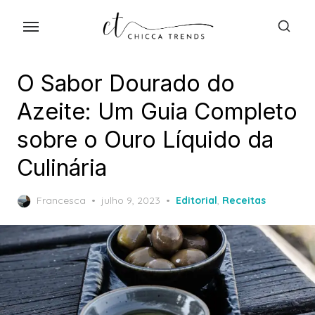
Skip
to
the
content
O Sabor Dourado do
Azeite: Um Guia Completo
sobre o Ouro Líquido da
Culinária
Posted
Francesca
julho 9, 2023
Editorial
,
Receitas
on