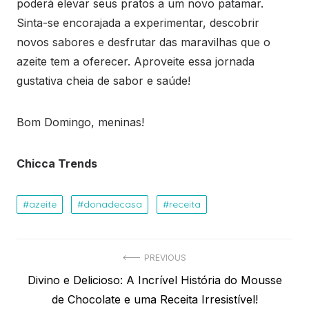
poderá elevar seus pratos a um novo patamar.
Sinta-se encorajada a experimentar, descobrir
novos sabores e desfrutar das maravilhas que o
azeite tem a oferecer. Aproveite essa jornada
gustativa cheia de sabor e saúde!
Bom Domingo, meninas!
Chicca Trends
azeite
donadecasa
receita
Navegação
PREVIOUS
Previous
Divino e Delicioso: A Incrível História do Mousse
de
post:
de Chocolate e uma Receita Irresistível!