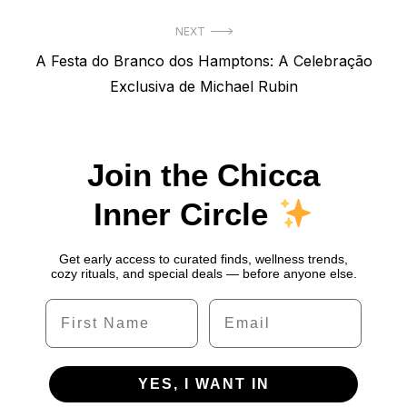
Post
NEXT
Next
A Festa do Branco dos Hamptons: A Celebração
post:
Exclusiva de Michael Rubin
Join the Chicca
Inner Circle
Get early access to curated finds, wellness trends,
cozy rituals, and special deals — before anyone else.
Name
Email
YES, I WANT IN