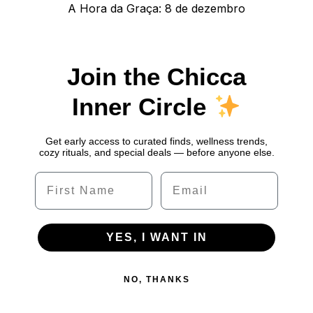
Next
A Hora da Graça: 8 de dezembro
post:
Join the Chicca
Inner Circle
Get early access to curated finds, wellness trends,
cozy rituals, and special deals — before anyone else.
Name
Email
YES, I WANT IN
NO, THANKS