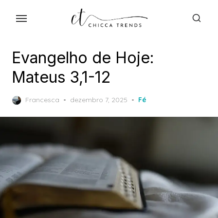
Skip
to
the
content
Evangelho de Hoje:
Mateus 3,1-12
Posted
Francesca
dezembro 7, 2025
Fé
on