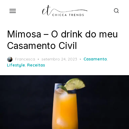
Skip
to
the
content
Mimosa – O drink do meu
Casamento Civil
Posted
Francesca
setembro 24, 2023
Casamento
,
on
Lifestyle
,
Receitas