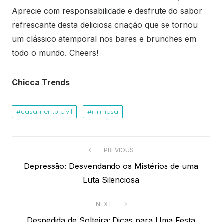
Aprecie com responsabilidade e desfrute do sabor
refrescante desta deliciosa criação que se tornou
um clássico atemporal nos bares e brunches em
todo o mundo. Cheers!
Chicca Trends
casamento civil
mimosa
Navegação
PREVIOUS
Previous
Depressão: Desvendando os Mistérios de uma
de
post:
Luta Silenciosa
Post
NEXT
Next
Despedida de Solteira: Dicas para Uma Festa