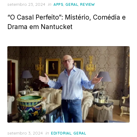
Posted
setembro 23, 2024
in
,
,
APPS
GERAL
REVIEW
on
“O Casal Perfeito”: Mistério, Comédia e
Drama em Nantucket
Posted
setembro 3, 2024
in
,
EDITORIAL
GERAL