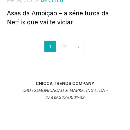
Posted
abril 29, 2024
in
,
APPS
GERAL
on
Asas da Ambição – a série turca da
Netflix que vai te viciar
Paginação
1
2
›
de
posts
CHICCA TRENDS COMPANY
DRO COMUNICACAO & MARKETING LTDA -
47.419.322/0001-33