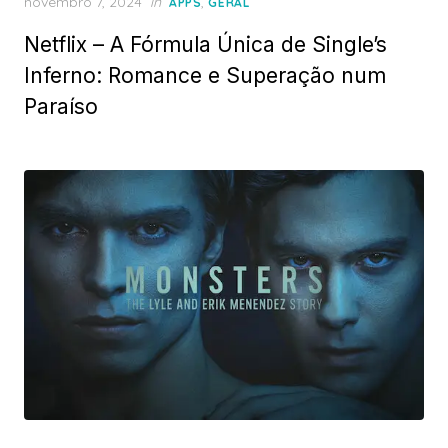
Posted
novembro 7, 2024
in
,
APPS
GERAL
on
Netflix – A Fórmula Única de Single’s
Inferno: Romance e Superação num
Paraíso