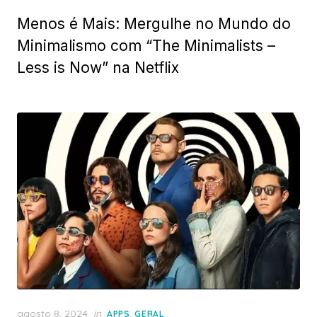
on
Menos é Mais: Mergulhe no Mundo do
Minimalismo com “The Minimalists –
Less is Now” na Netflix
Posted
agosto 8, 2024
in
,
APPS
GERAL