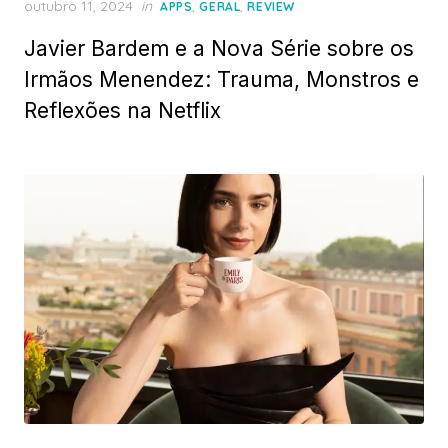
Posted
outubro 11, 2024
in
,
,
APPS
GERAL
REVIEW
on
Javier Bardem e a Nova Série sobre os
Irmãos Menendez: Trauma, Monstros e
Reflexões na Netflix