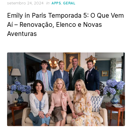
Posted
setembro 24, 2024
in
,
APPS
GERAL
on
Emily in Paris Temporada 5: O Que Vem
Aí – Renovação, Elenco e Novas
Aventuras