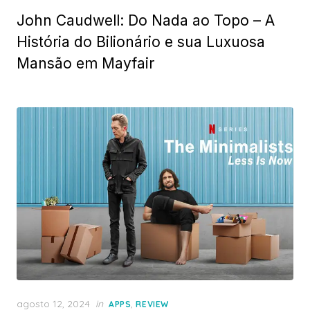
on
John Caudwell: Do Nada ao Topo – A
História do Bilionário e sua Luxuosa
Mansão em Mayfair
Posted
agosto 12, 2024
in
,
APPS
REVIEW