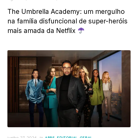
on
The Umbrella Academy: um mergulho
na família disfuncional de super-heróis
mais amada da Netflix
Posted
junho 27, 2024
in
,
,
APPS
EDITORIAL
GERAL