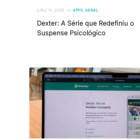
Posted
julho 11, 2025
in
,
APPS
GERAL
on
Dexter: A Série que Redefiniu o
Suspense Psicológico