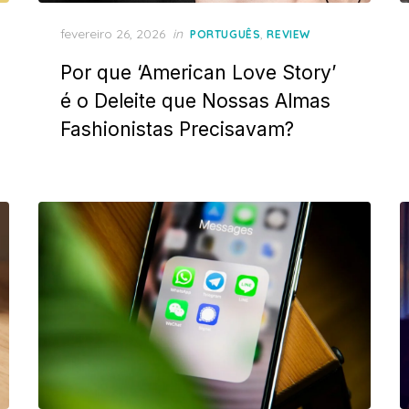
Posted
fevereiro 26, 2026
in
,
PORTUGUÊS
REVIEW
on
Por que ‘American Love Story’
é o Deleite que Nossas Almas
Fashionistas Precisavam?