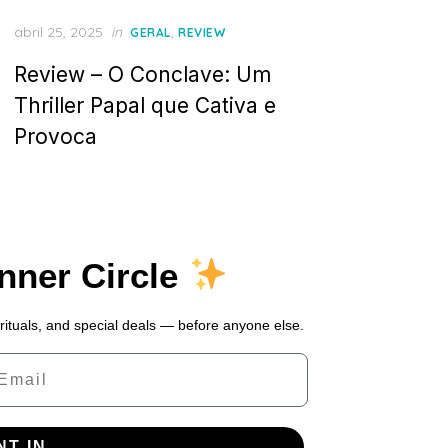
Posted
abril 25, 2025
in
,
GERAL
REVIEW
on
Review – O Conclave: Um
Thriller Papal que Cativa e
Provoca
Inner Circle
 rituals, and special deals — before anyone else.
ail
NT IN