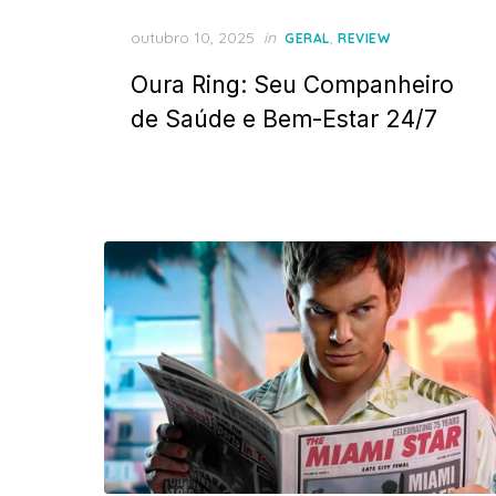
Posted
outubro 10, 2025
in
,
GERAL
REVIEW
on
Oura Ring: Seu Companheiro
de Saúde e Bem-Estar 24/7