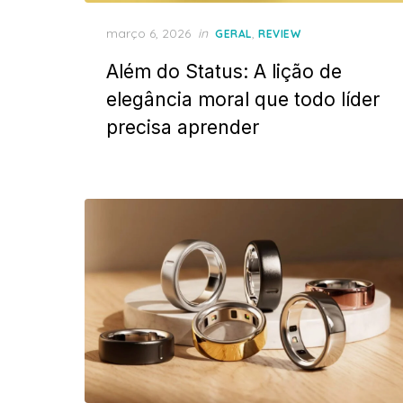
Posted
março 6, 2026
in
,
GERAL
REVIEW
on
Além do Status: A lição de
elegância moral que todo líder
precisa aprender