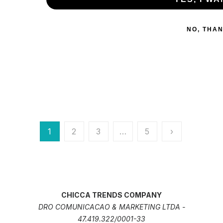
NO, THA
1
2
3
…
5
›
CHICCA TRENDS COMPANY
DRO COMUNICACAO & MARKETING LTDA -
47.419.322/0001-33