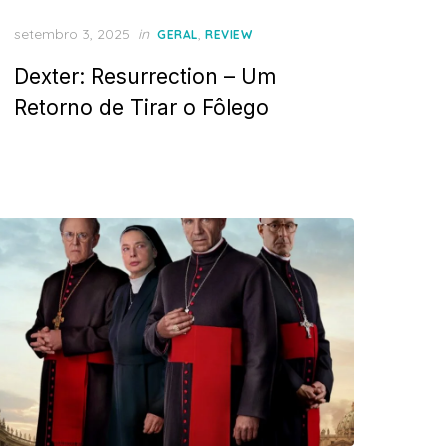
Posted
setembro 3, 2025
in
,
GERAL
REVIEW
on
Dexter: Resurrection – Um
Retorno de Tirar o Fôlego