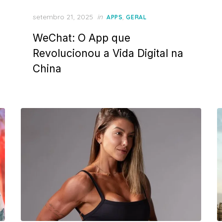
Posted
setembro 21, 2025
in
,
APPS
GERAL
on
WeChat: O App que
Revolucionou a Vida Digital na
China