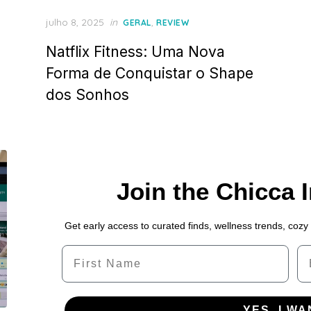
Posted
julho 8, 2025
in
,
GERAL
REVIEW
on
Natflix Fitness: Uma Nova
Forma de Conquistar o Shape
dos Sonhos
Join the Chicca 
Get early access to curated finds, wellness trends, cozy
Name
Em
YES, I WA