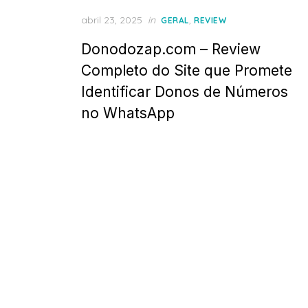
Posted
abril 23, 2025
in
,
GERAL
REVIEW
on
Donodozap.com – Review
Completo do Site que Promete
Identificar Donos de Números
no WhatsApp
Paginação
de
posts