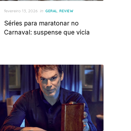
Posted
fevereiro 13, 2026
in
,
GERAL
REVIEW
on
Séries para maratonar no
Carnaval: suspense que vicia