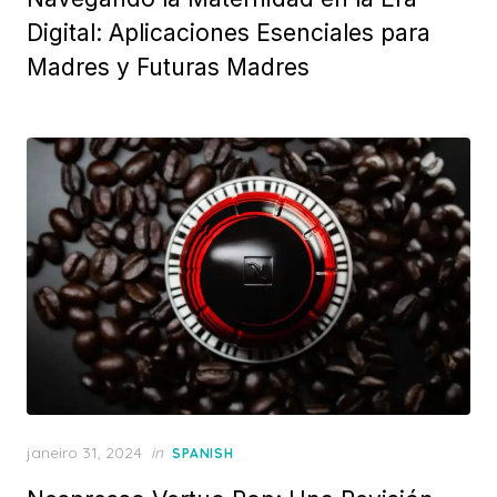
Digital: Aplicaciones Esenciales para
Madres y Futuras Madres
Posted
janeiro 31, 2024
in
SPANISH
on