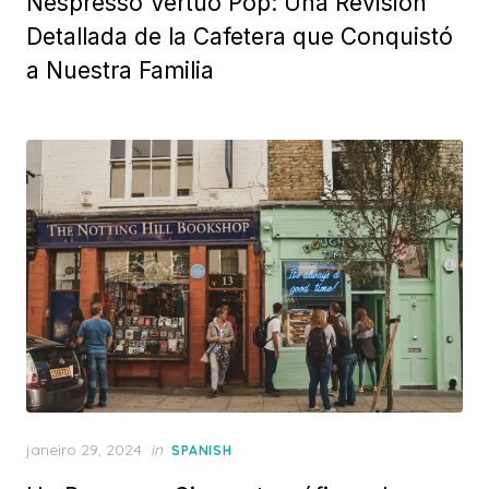
Nespresso Vertuo Pop: Una Revisión
Detallada de la Cafetera que Conquistó
a Nuestra Familia
Posted
janeiro 29, 2024
in
SPANISH
on