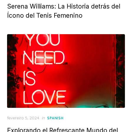
Serena Williams: La Historia detrás del
Ícono del Tenis Femenino
Posted
fevereiro 5, 2024
in
SPANISH
on
Explorando el Refrescante Mundo del