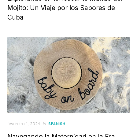
Mojito: Un Viaje por los Sabores de
Cuba
Posted
fevereiro 1, 2024
in
SPANISH
on
Navegando la Maternidad en la Era