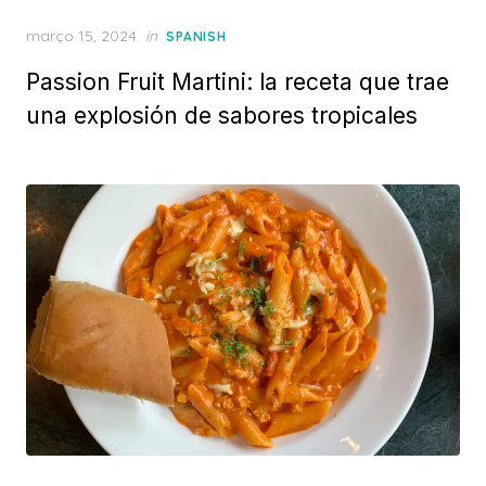
Posted
março 15, 2024
in
SPANISH
on
Passion Fruit Martini: la receta que trae
una explosión de sabores tropicales