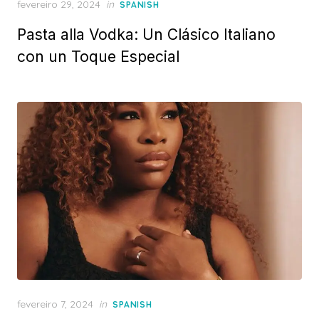
Posted
fevereiro 29, 2024
in
SPANISH
on
Pasta alla Vodka: Un Clásico Italiano
con un Toque Especial
Posted
fevereiro 7, 2024
in
SPANISH
on