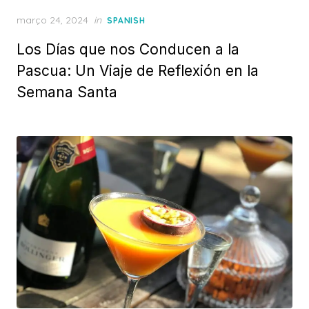
Posted
março 24, 2024
in
SPANISH
on
Los Días que nos Conducen a la
Pascua: Un Viaje de Reflexión en la
Semana Santa