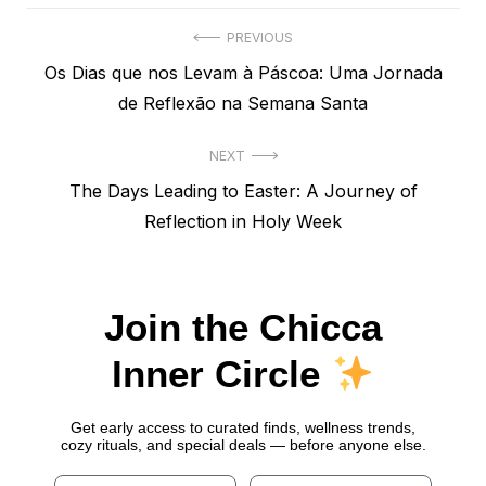
Navegação
PREVIOUS
Previous
Os Dias que nos Levam à Páscoa: Uma Jornada
de
post:
de Reflexão na Semana Santa
Post
NEXT
Next
The Days Leading to Easter: A Journey of
post:
Reflection in Holy Week
Join the Chicca
Inner Circle
Get early access to curated finds, wellness trends,
cozy rituals, and special deals — before anyone else.
Name
Email