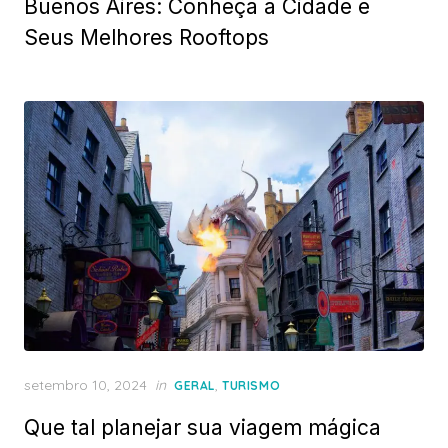
Buenos Aires: Conheça a Cidade e
Seus Melhores Rooftops
Posted
setembro 10, 2024
in
,
GERAL
TURISMO
on
Que tal planejar sua viagem mágica