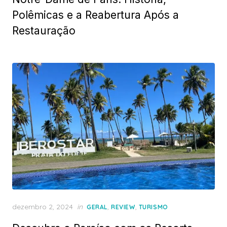
Polêmicas e a Reabertura Após a
Restauração
Posted
dezembro 2, 2024
in
,
,
GERAL
REVIEW
TURISMO
on