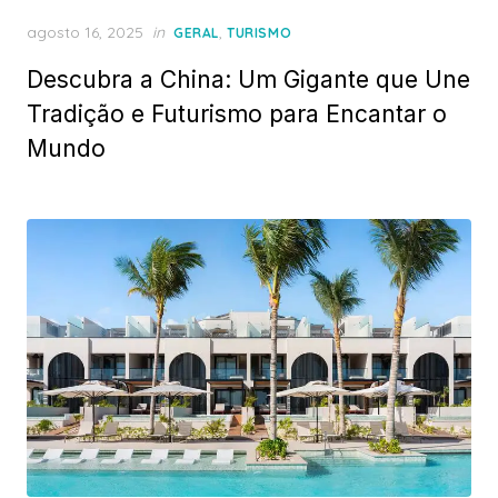
Posted
agosto 16, 2025
in
,
GERAL
TURISMO
on
Descubra a China: Um Gigante que Une
Tradição e Futurismo para Encantar o
Mundo