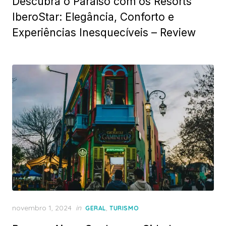
Descubra o Paraíso com os Resorts
IberoStar: Elegância, Conforto e
Experiências Inesquecíveis – Review
Posted
novembro 1, 2024
in
,
GERAL
TURISMO
on