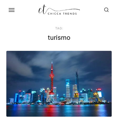
Skip
to
the
content
TAG:
turismo