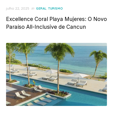
Posted
julho 22, 2025
in
,
GERAL
TURISMO
on
Excellence Coral Playa Mujeres: O Novo
Paraíso All-Inclusive de Cancun