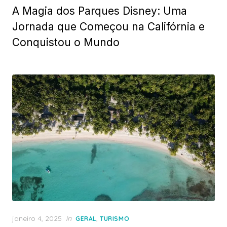
A Magia dos Parques Disney: Uma
Jornada que Começou na Califórnia e
Conquistou o Mundo
Posted
janeiro 4, 2025
in
,
GERAL
TURISMO