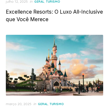
Posted
julho 12, 2025
in
,
GERAL
TURISMO
on
Excellence Resorts: O Luxo All-Inclusive
que Você Merece
Posted
março 20, 2025
in
,
GERAL
TURISMO
on