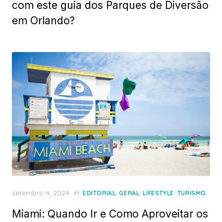
com este guia dos Parques de Diversão
em Orlando?
Posted
setembro 4, 2024
in
,
,
,
EDITORIAL
GERAL
LIFESTYLE
TURISMO
on
Miami: Quando Ir e Como Aproveitar os