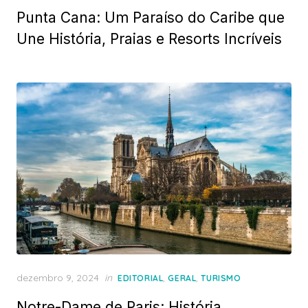
on
Punta Cana: Um Paraíso do Caribe que
Une História, Praias e Resorts Incríveis
Posted
dezembro 9, 2024
in
,
,
EDITORIAL
GERAL
TURISMO
on
Notre-Dame de Paris: História,