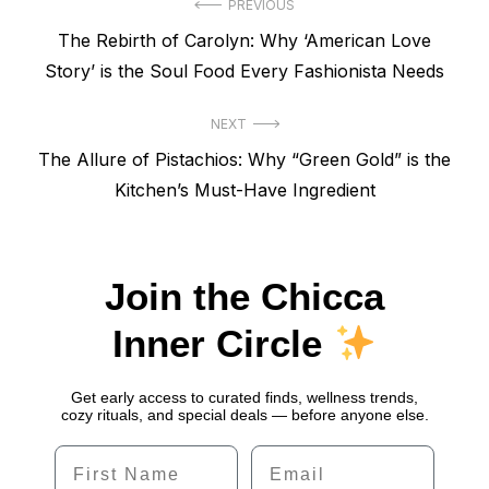
Navegação
PREVIOUS
Previous
The Rebirth of Carolyn: Why ‘American Love
de
post:
Story’ is the Soul Food Every Fashionista Needs
Post
NEXT
Next
The Allure of Pistachios: Why “Green Gold” is the
post:
Kitchen’s Must-Have Ingredient
Join the Chicca
Inner Circle
Get early access to curated finds, wellness trends,
cozy rituals, and special deals — before anyone else.
Name
Email