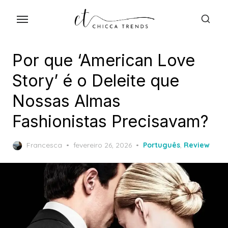
Skip
to
the
content
Por que ‘American Love
Story’ é o Deleite que
Nossas Almas
Fashionistas Precisavam?
Posted
Francesca
fevereiro 26, 2026
Português
,
Review
on