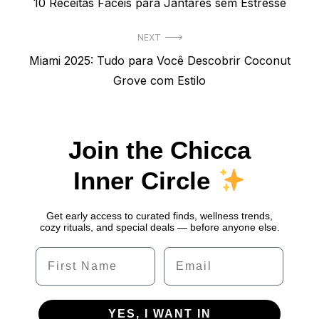
Previous
10 Receitas Fáceis para Jantares sem Estresse
de
post:
Post
NEXT
Next
Miami 2025: Tudo para Você Descobrir Coconut
post:
Grove com Estilo
Join the Chicca
Inner Circle
Get early access to curated finds, wellness trends,
cozy rituals, and special deals — before anyone else.
Name
Email
YES, I WANT IN