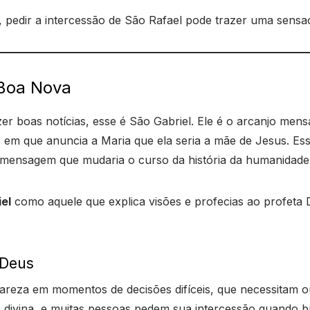
pedir a intercessão de São Rafael pode trazer uma sensa
 Boa Nova
zer boas notícias, esse é São Gabriel. Ele é o arcanjo m
le em que anuncia a Maria que ela seria a mãe de Jesus. E
a mensagem que mudaria o curso da história da humanidade
iel
como aquele que explica visões e profecias ao profeta 
 Deus
areza em momentos de decisões difíceis, que necessitam o
 divina, e muitas pessoas pedem sua intercessão quando b