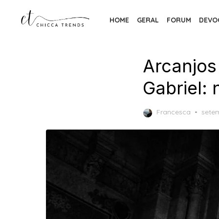
Skip
to
HOME
GERAL
FORUM
DEVO
the
content
Arcanjos
Gabriel:
Post
Francesca
sete
on