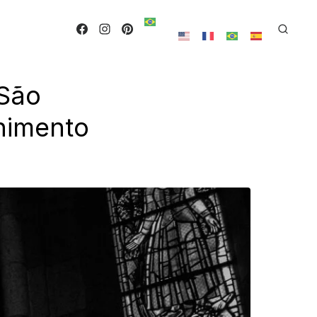
 São
lhimento