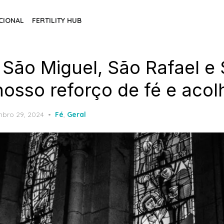
CIONAL
FERTILITY HUB
 São Miguel, São Rafael e
 nosso reforço de fé e aco
ed
mbro 29, 2024
Fé
,
Geral