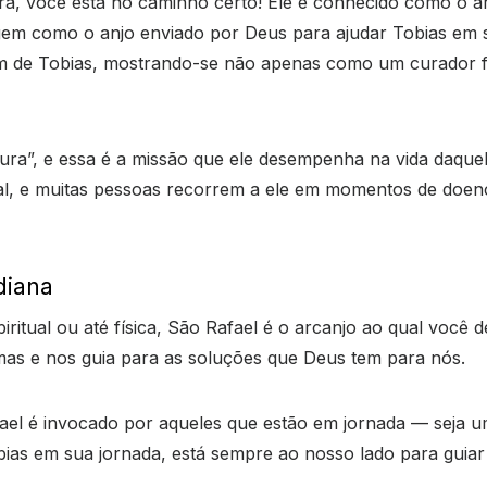
a, você está no caminho certo! Ele é conhecido como o 
gem como o anjo enviado por Deus para ajudar Tobias em su
em de Tobias, mostrando-se não apenas como um curador 
ura”, e essa é a missão que ele desempenha na vida daquel
itual, e muitas pessoas recorrem a ele em momentos de do
diana
ritual ou até física, São Rafael é o arcanjo ao qual você
mas e nos guia para as soluções que Deus tem para nós.
el é invocado por aqueles que estão em jornada — seja uma
s em sua jornada, está sempre ao nosso lado para guiar 