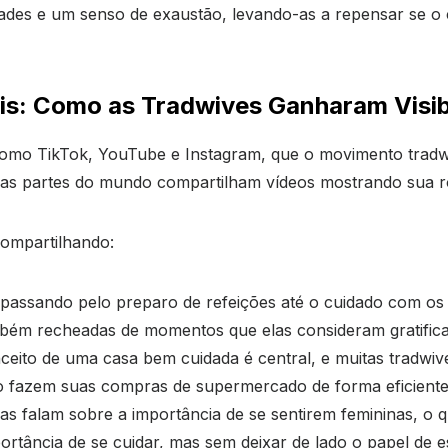
es e um senso de exaustão, levando-as a repensar se o ca
s: Como as Tradwives Ganharam Visib
, como TikTok, YouTube e Instagram, que o movimento tradw
sas partes do mundo compartilham vídeos mostrando sua roti
compartilhando:
 passando pelo preparo de refeições até o cuidado com os 
bém recheadas de momentos que elas consideram gratificant
nceito de uma casa bem cuidada é central, e muitas tradwi
o fazem suas compras de supermercado de forma eficiente
las falam sobre a importância de se sentirem femininas, o
ortância de se cuidar, mas sem deixar de lado o papel de 