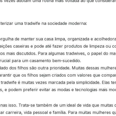
as vezes adotam uma rotina mais voltada ao que consideram
terizar uma tradwife na sociedade moderna:
orgulha de manter sua casa limpa, organizada e acolhedora
ções caseiras e pode até fazer produtos de limpeza ou co
os mais discutidos. Para algumas tradwives, o papel do mar
rucial para um casamento bem-sucedido.
dado dos filhos são outra prioridade. Muitas dessas mulh
antir que os filhos sejam criados com valores que compar
 tradwife é muitas vezes marcada pela simplicidade. Elas te
as, e podem preferir evitar as modas e tecnologias mais mo
enas isso. Trata-se também de um ideal de vida que muita
r carreira, vida pessoal e família. Para muitas mulheres q