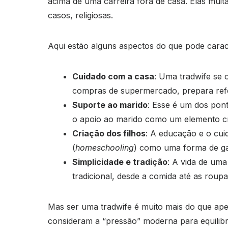
acima de uma carreira fora de casa. Elas muit
casos, religiosas.
Aqui estão alguns aspectos do que pode carac
Cuidado com a casa
: Uma tradwife se 
compras de supermercado, prepara refei
Suporte ao marido
: Esse é um dos pont
o apoio ao marido como um elemento c
Criação dos filhos
: A educação e o cui
(
homeschooling
) como uma forma de gar
Simplicidade e tradição
: A vida de uma
tradicional, desde a comida até as roup
Mas ser uma tradwife é muito mais do que ap
consideram a “pressão” moderna para equilibra