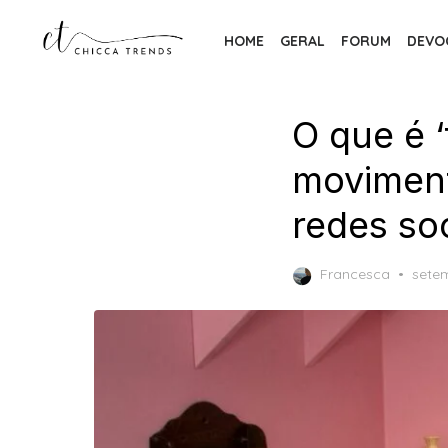
Skip
to
HOME
GERAL
FORUM
DEVO
the
content
O que é ‘
moviment
redes soc
Post
Francesca
sete
on