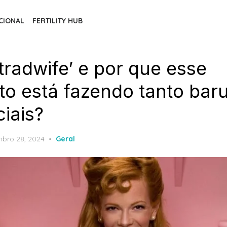
CIONAL
FERTILITY HUB
tradwife’ e por que esse
o está fazendo tanto bar
iais?
ed
mbro 28, 2024
Geral