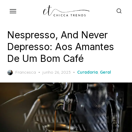
Skip
to
the
content
Nespresso, And Never
Depresso: Aos Amantes
De Um Bom Café
Posted
Francesca
junho 26, 2023
Curadoria
,
Geral
on