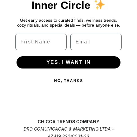
Inner Circle
Get early access to curated finds, wellness trends,
cozy rituals, and special deals — before anyone else.
Name
Email
YES, I WANT IN
NO, THANKS
CHICCA TRENDS COMPANY
DRO COMUNICACAO & MARKETING LTDA -
47.419.322/0001-33