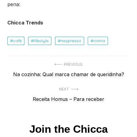
pena:
Chicca Trends
café
lifestyle
nespresso
rotina
Navegação
PREVIOUS
Previous
Na cozinha: Qual marca chamar de queridinha?
de
post:
Post
NEXT
Next
Receita Homus – Para receber
post:
Join the Chicca