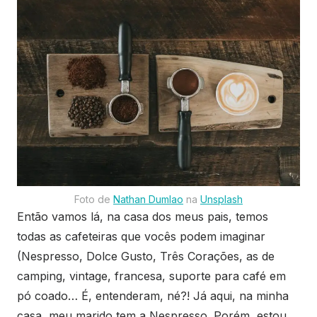
Foto de
Nathan Dumlao
na
Unsplash
Então vamos lá, na casa dos meus pais, temos
todas as cafeteiras que vocês podem imaginar
(Nespresso, Dolce Gusto, Três Corações, as de
camping, vintage, francesa, suporte para café em
pó coado… É, entenderam, né?! Já aqui, na minha
casa, meu marido tem a Nespresso. Porém, estou