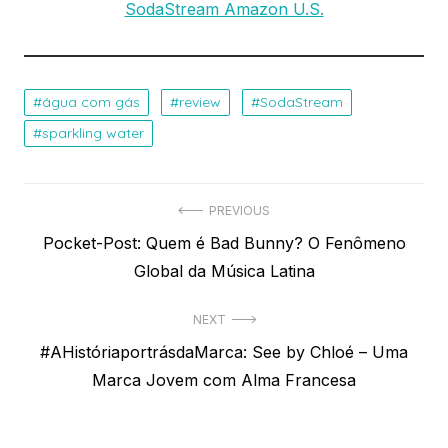
SodaStream Amazon U.S.
água com gás
review
SodaStream
sparkling water
Navegação
PREVIOUS
Previous
Pocket-Post: Quem é Bad Bunny? O Fenômeno
de
post:
Global da Música Latina
Post
NEXT
Next
#AHistóriaportrásdaMarca: See by Chloé – Uma
post:
Marca Jovem com Alma Francesa