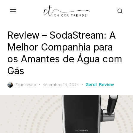
Skip
to
the
content
Review – SodaStream: A
Melhor Companhia para
os Amantes de Água com
Gás
Posted
Francesca
setembro 14, 2024
Geral
,
Review
on