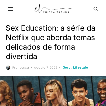
Skip
to
the
content
Sex Education: a série da
Netflix que aborda temas
delicados de forma
divertida
Posted
Francesca
agosto 7, 2023
Geral
,
Lifestyle
on