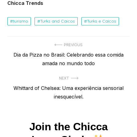
Chicca Trends
turismo
Turks and Caicos
Turks e Caicos
Navegação
PREVIOUS
Previous
Dia da Pizza no Brasil: Celebrando essa comida
de
post:
amada no mundo todo
Post
NEXT
Next
Whittard of Chelsea: Uma experiência sensorial
post:
inesquecível.
Join the Chicca