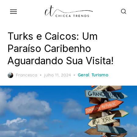
Skip
to
the
content
Turks e Caicos: Um
Paraíso Caribenho
Aguardando Sua Visita!
Posted
Francesca
julho 11, 2024
Geral
,
Turismo
on