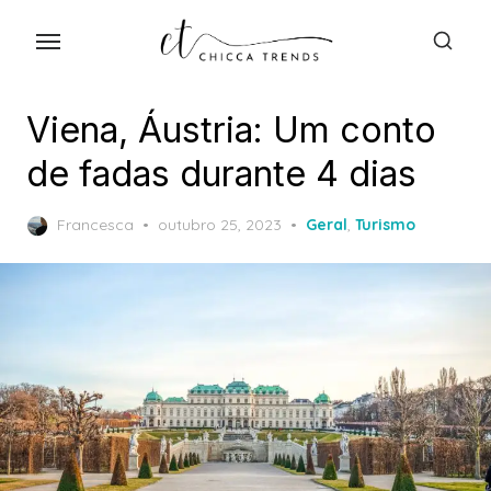
Skip
to
the
content
Viena, Áustria: Um conto
de fadas durante 4 dias
Posted
Francesca
outubro 25, 2023
Geral
,
Turismo
on