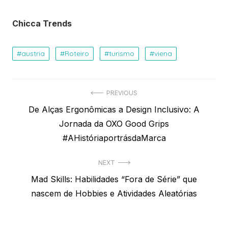
Chicca Trends
austria
Roteiro
turismo
viena
Navegação
PREVIOUS
Previous
De Alças Ergonômicas a Design Inclusivo: A
de
post:
Jornada da OXO Good Grips
Post
#AHistóriaportrásdaMarca
NEXT
Next
Mad Skills: Habilidades “Fora de Série” que
post:
nascem de Hobbies e Atividades Aleatórias