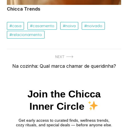
Chicca Trends
casa
casamento
noiva
noivado
relacionamento
Navegação
NEXT
Next
Na cozinha: Qual marca chamar de queridinha?
de
post:
Post
Join the Chicca
Inner Circle
Get early access to curated finds, wellness trends,
cozy rituals, and special deals — before anyone else.