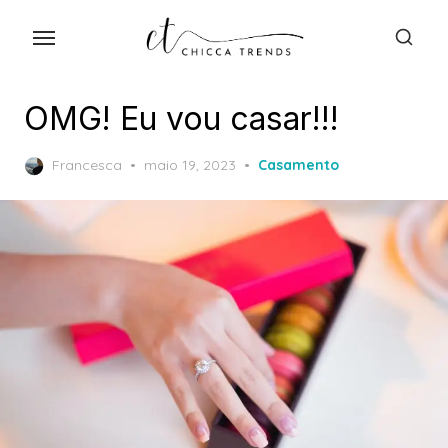
Skip
to
the
content
OMG! Eu vou casar!!!
Posted
Francesca
maio 19, 2023
Casamento
on