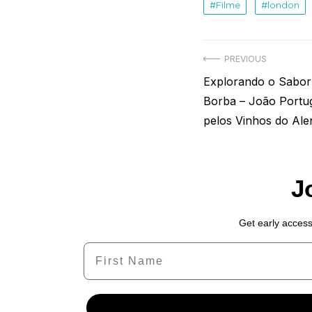
Filme
london
Navegação
PREVIOUS
Previous
Explorando o Sabor
de
post:
Borba – João Portu
Post
pelos Vinhos do Ale
J
Get early access
Name