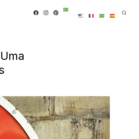
: Uma
s