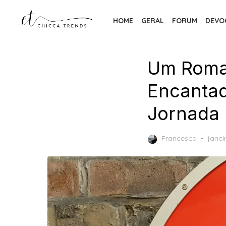
Skip
to
HOME
GERAL
FORUM
DEVO
the
content
Um Roman
Encantad
Jornada 
Post
Francesca
janei
on