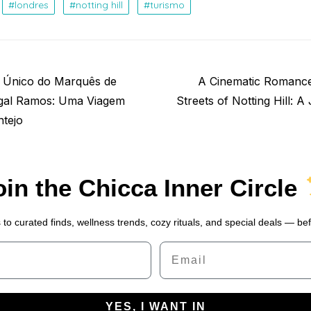
londres
notting hill
turismo
Next
 Único do Marquês de
A Cinematic Romance
post:
gal Ramos: Uma Viagem
Streets of Notting Hill: 
ntejo
oin the Chicca Inner Circle
 to curated finds, wellness trends, cozy rituals, and special deals — be
Email
YES, I WANT IN